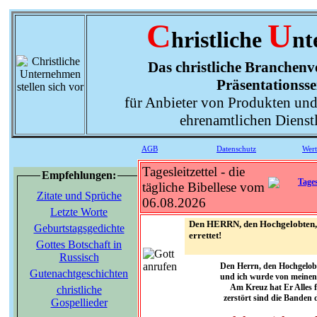
C
U
hristliche
nt
Das christliche Branchenve
Präsentationsse
für Anbieter von Produkten und
ehrenamtlichen Dienst
AGB
Datenschutz
Wer
Tagesleitzettel - die
Empfehlungen:
tägliche Bibellese vom
Zitate und Sprüche
06.08.2026
Letzte Worte
Den HERRN, den Hochgelobten, 
Geburtstagsgedichte
errettet!
Gottes Botschaft in
Russisch
Den Herrn, den Hochgelobt
Gutenachtgeschichten
und ich wurde von meinen 
Am Kreuz hat Er Alles f
christliche
zerstört sind die Banden 
Gospellieder