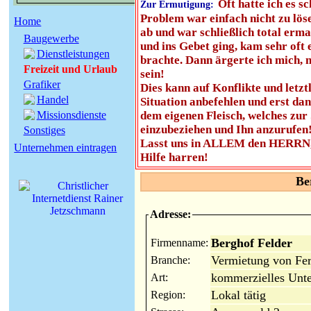
Oft hatte ich es s
Zur Ermutigung:
Problem war einfach nicht zu lös
Home
ab und war schließlich total erm
Baugewerbe
und ins Gebet ging, kam sehr oft 
Dienstleistungen
brachte. Dann ärgerte ich mich, 
Freizeit und Urlaub
sein!
Grafiker
Dies kann auf Konflikte und letzt
Handel
Situation anbefehlen und erst d
Missionsdienste
dem eigenen Fleisch, welches zur S
einzubeziehen und Ihn anzurufen
Sonstiges
Lasst uns in ALLEM den HERRN, 
Unternehmen eintragen
Hilfe harren!
Be
Adresse:
Berghof Felder
Firmenname:
Vermietung von Fe
Branche:
kommerzielles Unt
Art:
Lokal tätig
Region: