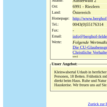
Ausserwald 2
Strasse:
6991 - Riezlern
Ort:
Österreich
Land:
http://www.berghof-
Homepage:
0043(0)55176314
Tel.:
-
Fax:
info@berghof-felde
Email:
Werte:
Folgende Wertmaßst
Die CU-Glaubensgr
Christliche Verhal
usw)
Unser Angebot:
Kleinwalsertal Urlaub in herrliche
Personen, 18 Betten. Frühstück m
direkt beim Haus. Ruhe und Natur p
Hauskreise. Wir freuen uns auf Sie
Zurück zur F