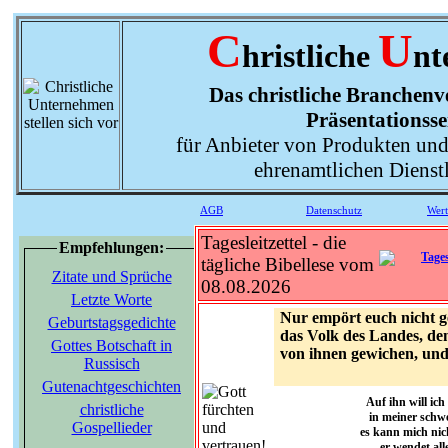
C
U
hristliche
nt
Das christliche Branchenve
Präsentationsse
für Anbieter von Produkten und
ehrenamtlichen Dienst
AGB
Datenschutz
Wer
Tagesleitzettel - die
Empfehlungen:
tägliche Bibellese vom
Zitate und Sprüche
08.08.2026
Letzte Worte
Nur empört euch nicht 
Geburtstagsgedichte
das Volk des Landes, den
Gottes Botschaft in
von ihnen gewichen, und 
Russisch
Gutenachtgeschichten
Auf ihn will ich
christliche
in meiner schwe
Gospellieder
es kann mich nic
er wendet all