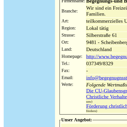
Begegnungs-und B
Firmenname:
Wir sind ein Freize
Branche:
Familien.
teilkommerzielles 
Art:
Lokal tätig
Region:
Silberstraße 61
Strasse:
9481 - Scheibenber
Ort:
Deutschland
Land:
http://www.begegnu
Homepage:
037349/8329
Tel.:
-
Fax:
info@begegnugnssta
Email:
Werte:
Folgende Wertmaßst
Die CU-Glaubensgr
Christliche Verhal
usw)
Förderung christlic
fördern)
Unser Angebot: