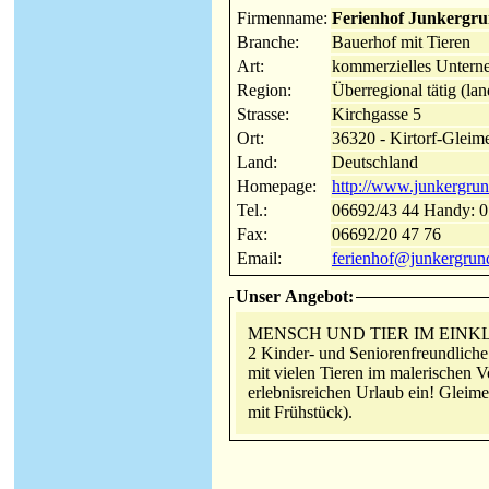
Firmenname:
Ferienhof Junkergr
Branche:
Bauerhof mit Tieren
Art:
kommerzielles Unter
Region:
Überregional tätig (la
Strasse:
Kirchgasse 5
Ort:
36320 - Kirtorf-Gleim
Land:
Deutschland
Homepage:
http://www.junkergrun
Tel.:
06692/43 44 Ha
Fax:
06692/20 47 76
Email:
ferienhof@junkergrun
Unser Angebot:
MENSCH UND TIER IM EINK
2 Kinder- und Seniorenfreundlic
mit vielen Tieren im malerischen 
erlebnisreichen Urlaub ein! Gleim
mit Frühstück).