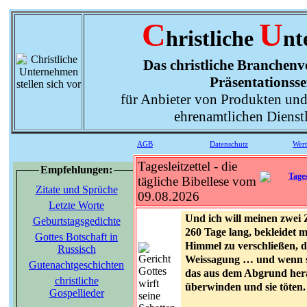
C
U
hristliche
nt
Das christliche Branchenve
Präsentationsse
für Anbieter von Produkten und
ehrenamtlichen Dienst
AGB
Datenschutz
Wer
Tagesleitzettel - die
Empfehlungen:
tägliche Bibellese vom
Zitate und Sprüche
09.08.2026
Letzte Worte
Und ich will meinen zwei 
Geburtstagsgedichte
260 Tage lang, bekleidet 
Gottes Botschaft in
Himmel zu verschließen, d
Russisch
Weissagung … und wenn sie
Gutenachtgeschichten
das aus dem Abgrund herau
christliche
überwinden und sie töten.
Gospellieder