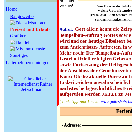
Von Dürren die Bibel vi
Home
welche Gott oft sandt
Drum lasst Euch warnen, ni
Baugewerbe
sondern umzukehren un
Dienstleistungen
Gott allein kennt die Zei
Freizeit und Urlaub
Aufruf:
Tempelbau-Auftrag Gottes sowie 
Grafiker
wird und der heutige Bibeltext be
Handel
zum Antichristen- Auftreten, in 
Missionsdienste
Mehr noch: Der Tempelbau-Auftra
Sonstiges
Israel offiziell erfolgten Gebet
Unternehmen eintragen
sowie Fortsetzung der Heilsgesch
der Abschluss der Gemeindezeit 
Kurz: Ob die aktuelle Dürre aufh
Endzeitzeichen unwahrscheinlich
nächstes heilsgeschichtliches Ere
aufgerufen werden JETZT zu Jesus
( Link-Tipp zum Thema:
www.gottesbots
Ferien
Adresse: