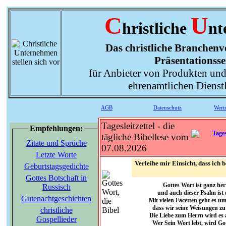
C
U
hristliche
nt
Das christliche Branchenve
Präsentationsse
für Anbieter von Produkten und
ehrenamtlichen Dienst
AGB
Datenschutz
Wert
Tagesleitzettel - die
Empfehlungen:
tägliche Bibellese vom
Zitate und Sprüche
07.08.2026
Letzte Worte
Verleihe mir Einsicht, dass ich
Geburtstagsgedichte
Gottes Botschaft in
Gottes Wort ist ganz he
Russisch
und auch dieser Psalm ist
Gutenachtgeschichten
Mit vielen Facetten geht es u
dass wir seine Weisungen zu
christliche
Die Liebe zum Herrn wird es 
Gospellieder
Wer Sein Wort lebt, wird Go