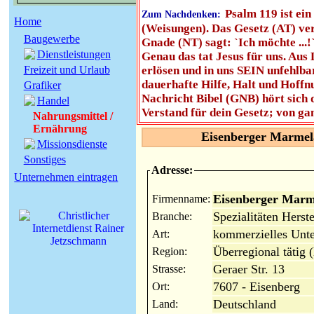
Psalm 119 ist ein
Zum Nachdenken:
Home
(Weisungen). Das Gesetz (AT) verl
Baugewerbe
Gnade (NT) sagt: `Ich möchte ...!
Dienstleistungen
Genau das tat Jesus für uns. Au
Freizeit und Urlaub
erlösen und in uns SEIN unfehlba
dauerhafte Hilfe, Halt und Hoffnu
Grafiker
Nachricht Bibel (GNB) hört sich 
Handel
Verstand für dein Gesetz; von ga
Nahrungsmittel /
Ernährung
Eisenberger Marmel
Missionsdienste
Sonstiges
Adresse:
Unternehmen eintragen
Eisenberger Marm
Firmenname:
Spezialitäten Herst
Branche:
kommerzielles Unt
Art:
Überregional tätig 
Region:
Geraer Str. 13
Strasse:
7607 - Eisenberg
Ort:
Deutschland
Land: