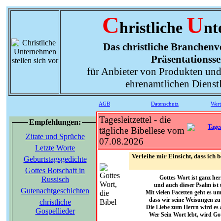
C
U
hristliche
nt
Das christliche Branchenve
Präsentationsse
für Anbieter von Produkten und
ehrenamtlichen Dienst
AGB
Datenschutz
Wer
Tagesleitzettel - die
Empfehlungen:
tägliche Bibellese vom
Zitate und Sprüche
07.08.2026
Letzte Worte
Verleihe mir Einsicht, dass ich
Geburtstagsgedichte
Gottes Botschaft in
Gottes Wort ist ganz he
Russisch
und auch dieser Psalm ist
Gutenachtgeschichten
Mit vielen Facetten geht es u
dass wir seine Weisungen zu
christliche
Die Liebe zum Herrn wird es 
Gospellieder
Wer Sein Wort lebt, wird Go